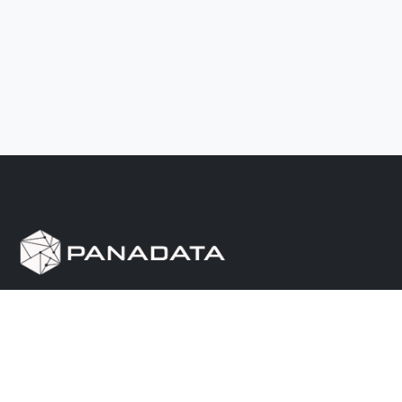
Herramienta de investigación de data pública, que
reúne en una sola plataforma los sitios de consulta
más importantes de Panamá.
Nosotros
Ayuda