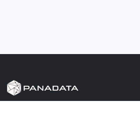
Herramienta de investigación de data pública, que
reúne en una sola plataforma los sitios de consulta
más importantes de Panamá.
Nosotros
Ayuda