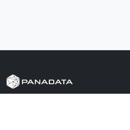
Herramienta de investigación de data pública, que
reúne en una sola plataforma los sitios de consulta
más importantes de Panamá.
Nosotros
Ayuda