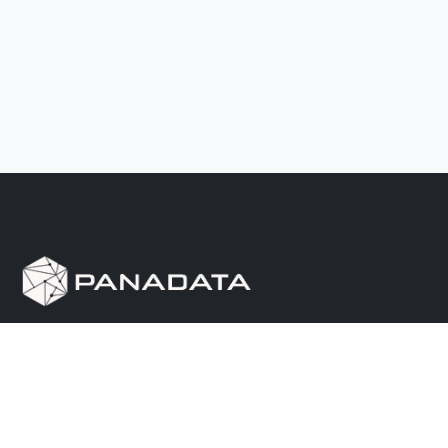
Herramienta de investigación de data pública, que
reúne en una sola plataforma los sitios de consulta
más importantes de Panamá.
Nosotros
Ayuda