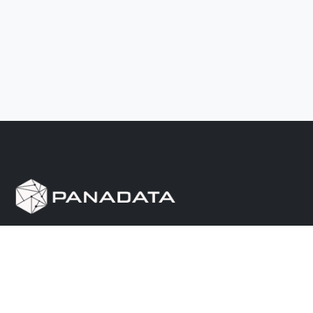
Herramienta de investigación de data pública, que
reúne en una sola plataforma los sitios de consulta
más importantes de Panamá.
Nosotros
Ayuda