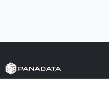
Herramienta de investigación de data pública, que
reúne en una sola plataforma los sitios de consulta
más importantes de Panamá.
Nosotros
Ayuda