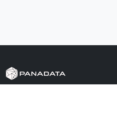
Herramienta de investigación de data pública, que
reúne en una sola plataforma los sitios de consulta
más importantes de Panamá.
Nosotros
Ayuda