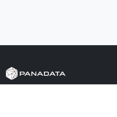
Herramienta de investigación de data pública, que
reúne en una sola plataforma los sitios de consulta
más importantes de Panamá.
Nosotros
Ayuda