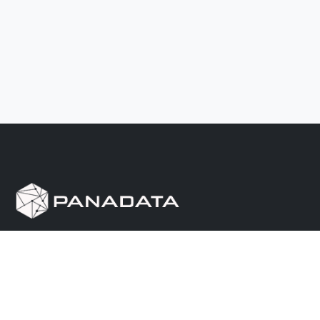
Herramienta de investigación de data pública, que
reúne en una sola plataforma los sitios de consulta
más importantes de Panamá.
Nosotros
Ayuda