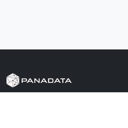
Herramienta de investigación de data pública, que
reúne en una sola plataforma los sitios de consulta
más importantes de Panamá.
Nosotros
Ayuda