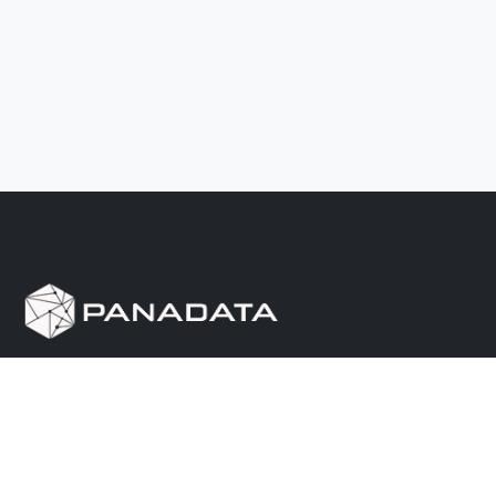
Herramienta de investigación de data pública, que
reúne en una sola plataforma los sitios de consulta
más importantes de Panamá.
Nosotros
Ayuda