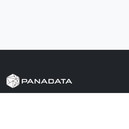
Herramienta de investigación de data pública, que
reúne en una sola plataforma los sitios de consulta
más importantes de Panamá.
Nosotros
Ayuda