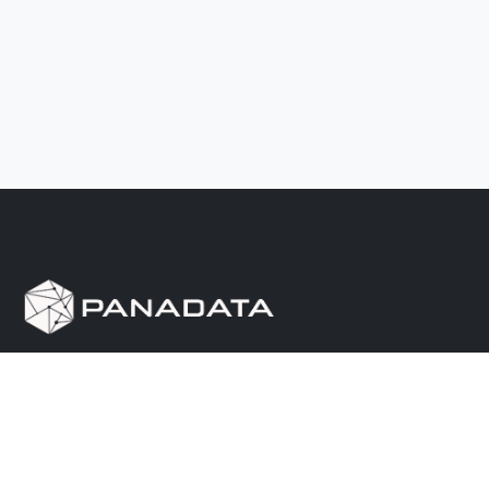
Herramienta de investigación de data pública, que
reúne en una sola plataforma los sitios de consulta
más importantes de Panamá.
Nosotros
Ayuda