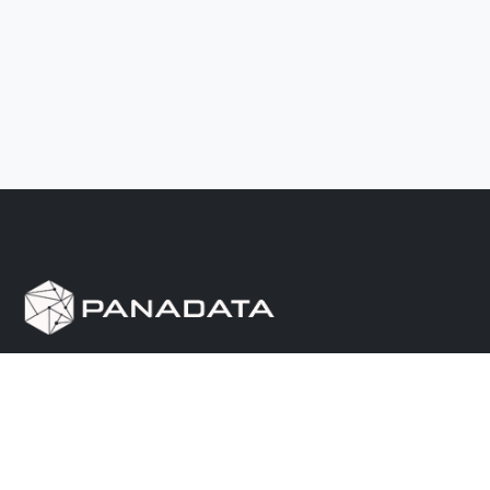
Herramienta de investigación de data pública, que
reúne en una sola plataforma los sitios de consulta
más importantes de Panamá.
Nosotros
Ayuda