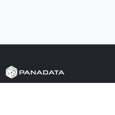
Herramienta de investigación de data pública, que
reúne en una sola plataforma los sitios de consulta
más importantes de Panamá.
Nosotros
Ayuda