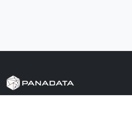
Herramienta de investigación de data pública, que
reúne en una sola plataforma los sitios de consulta
más importantes de Panamá.
Nosotros
Ayuda