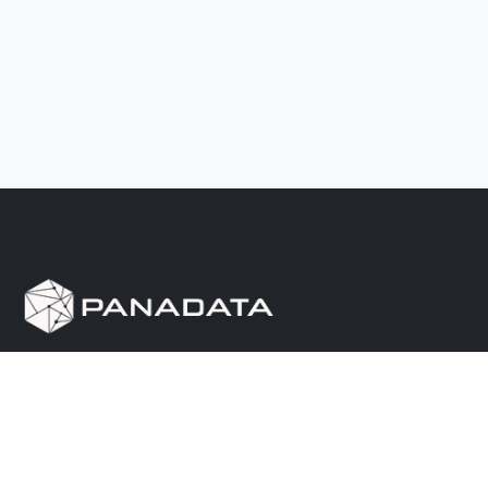
Herramienta de investigación de data pública, que
reúne en una sola plataforma los sitios de consulta
más importantes de Panamá.
Nosotros
Ayuda