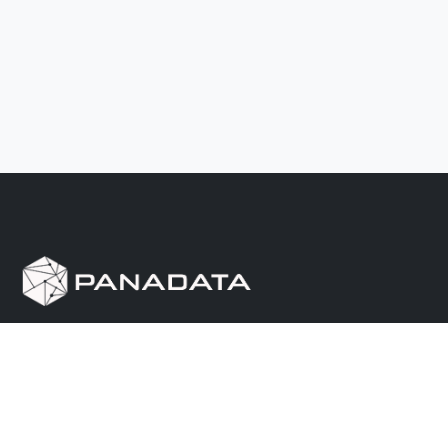
Herramienta de investigación de data pública, que
reúne en una sola plataforma los sitios de consulta
más importantes de Panamá.
Nosotros
Ayuda