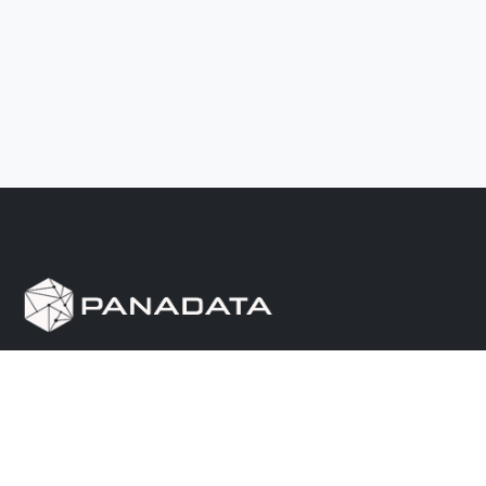
Herramienta de investigación de data pública, que
reúne en una sola plataforma los sitios de consulta
más importantes de Panamá.
Nosotros
Ayuda