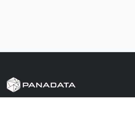
Herramienta de investigación de data pública, que
reúne en una sola plataforma los sitios de consulta
más importantes de Panamá.
Nosotros
Ayuda