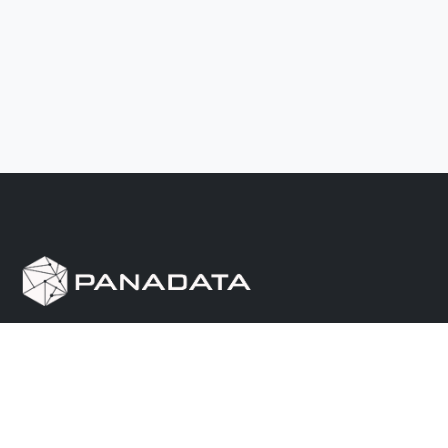
Herramienta de investigación de data pública, que
reúne en una sola plataforma los sitios de consulta
más importantes de Panamá.
Nosotros
Ayuda