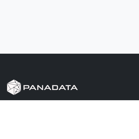
Herramienta de investigación de data pública, que
reúne en una sola plataforma los sitios de consulta
más importantes de Panamá.
Nosotros
Ayuda