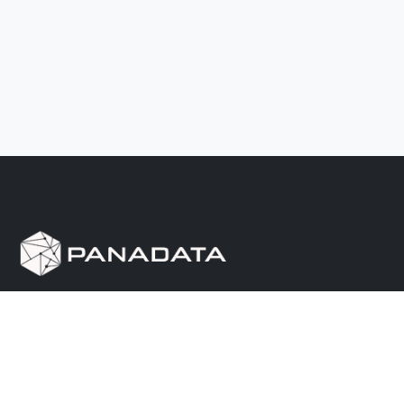
Herramienta de investigación de data pública, que
reúne en una sola plataforma los sitios de consulta
más importantes de Panamá.
Nosotros
Ayuda