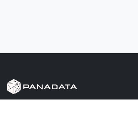
Herramienta de investigación de data pública, que
reúne en una sola plataforma los sitios de consulta
más importantes de Panamá.
Nosotros
Ayuda