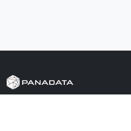
Herramienta de investigación de data pública, que
reúne en una sola plataforma los sitios de consulta
más importantes de Panamá.
Nosotros
Ayuda