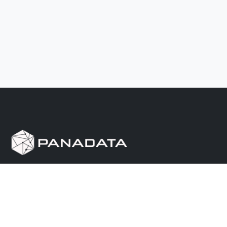
Herramienta de investigación de data pública, que
reúne en una sola plataforma los sitios de consulta
más importantes de Panamá.
Nosotros
Ayuda