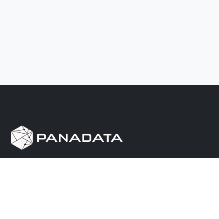
Herramienta de investigación de data pública, que
reúne en una sola plataforma los sitios de consulta
más importantes de Panamá.
Nosotros
Ayuda