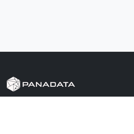
Herramienta de investigación de data pública, que
reúne en una sola plataforma los sitios de consulta
más importantes de Panamá.
Nosotros
Ayuda