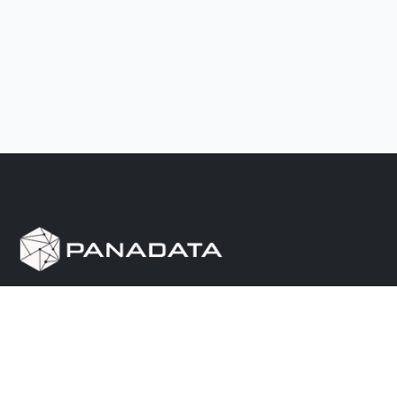
Herramienta de investigación de data pública, que
reúne en una sola plataforma los sitios de consulta
más importantes de Panamá.
Nosotros
Ayuda