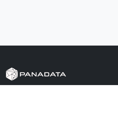
Herramienta de investigación de data pública, que
reúne en una sola plataforma los sitios de consulta
más importantes de Panamá.
Nosotros
Ayuda