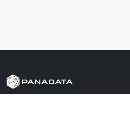
Herramienta de investigación de data pública, que
reúne en una sola plataforma los sitios de consulta
más importantes de Panamá.
Nosotros
Ayuda