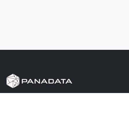
Herramienta de investigación de data pública, que
reúne en una sola plataforma los sitios de consulta
más importantes de Panamá.
Nosotros
Ayuda