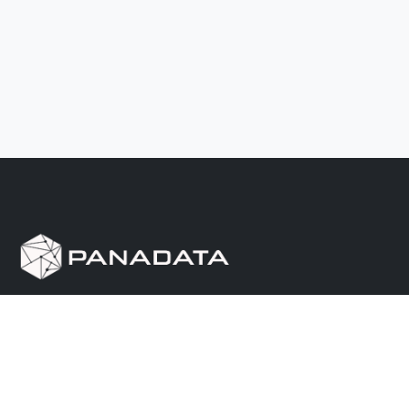
Herramienta de investigación de data pública, que
reúne en una sola plataforma los sitios de consulta
más importantes de Panamá.
Nosotros
Ayuda