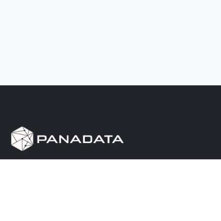
Herramienta de investigación de data pública, que
reúne en una sola plataforma los sitios de consulta
más importantes de Panamá.
Nosotros
Ayuda