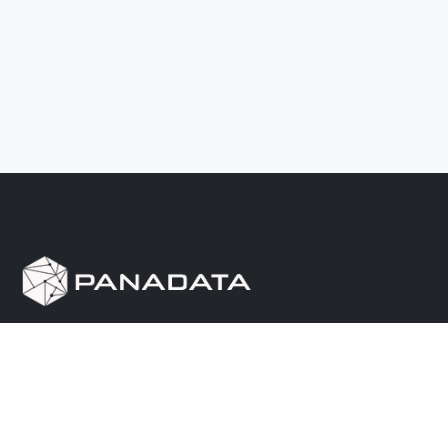
Herramienta de investigación de data pública, que
reúne en una sola plataforma los sitios de consulta
más importantes de Panamá.
Nosotros
Ayuda