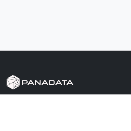
Herramienta de investigación de data pública, que
reúne en una sola plataforma los sitios de consulta
más importantes de Panamá.
Nosotros
Ayuda