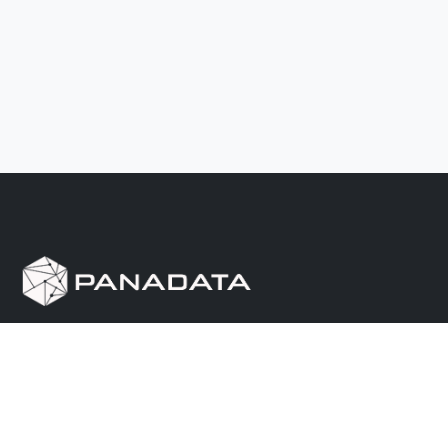
Herramienta de investigación de data pública, que
reúne en una sola plataforma los sitios de consulta
más importantes de Panamá.
Nosotros
Ayuda