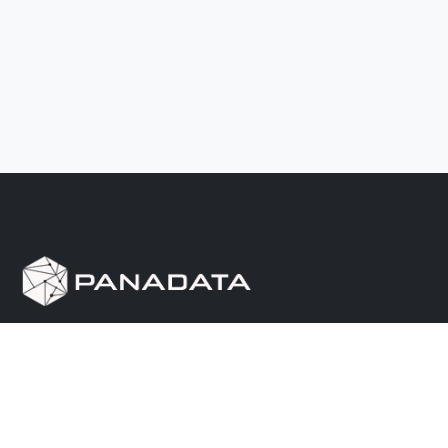
Herramienta de investigación de data pública, que
reúne en una sola plataforma los sitios de consulta
más importantes de Panamá.
Nosotros
Ayuda