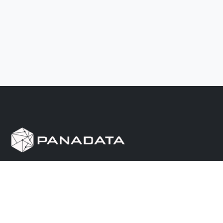
Herramienta de investigación de data pública, que
reúne en una sola plataforma los sitios de consulta
más importantes de Panamá.
Nosotros
Ayuda