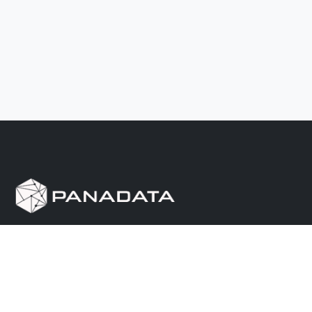
Herramienta de investigación de data pública, que
reúne en una sola plataforma los sitios de consulta
más importantes de Panamá.
Nosotros
Ayuda