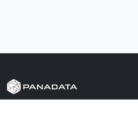
Herramienta de investigación de data pública, que
reúne en una sola plataforma los sitios de consulta
más importantes de Panamá.
Nosotros
Ayuda