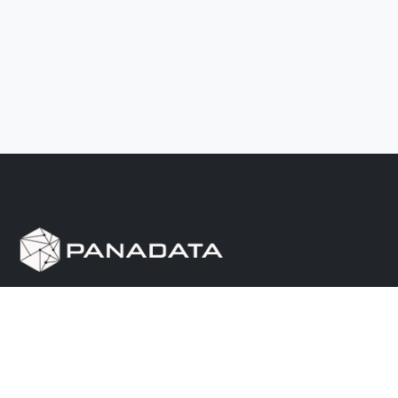
Herramienta de investigación de data pública, que
reúne en una sola plataforma los sitios de consulta
más importantes de Panamá.
Nosotros
Ayuda