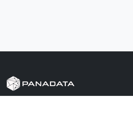
Herramienta de investigación de data pública, que
reúne en una sola plataforma los sitios de consulta
más importantes de Panamá.
Nosotros
Ayuda