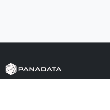
Herramienta de investigación de data pública, que
reúne en una sola plataforma los sitios de consulta
más importantes de Panamá.
Nosotros
Ayuda