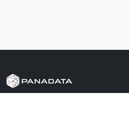
Herramienta de investigación de data pública, que
reúne en una sola plataforma los sitios de consulta
más importantes de Panamá.
Nosotros
Ayuda