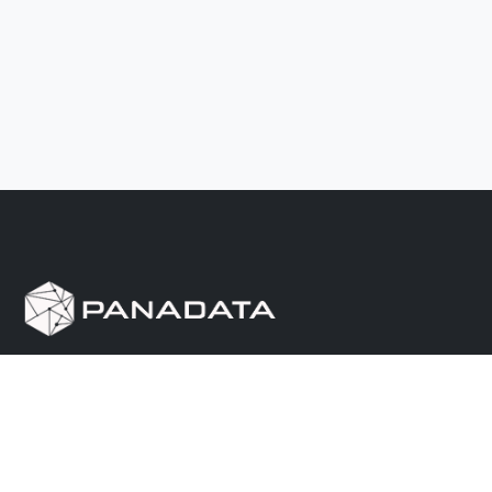
Herramienta de investigación de data pública, que
reúne en una sola plataforma los sitios de consulta
más importantes de Panamá.
Nosotros
Ayuda