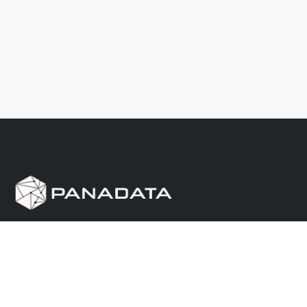
Herramienta de investigación de data pública, que
reúne en una sola plataforma los sitios de consulta
más importantes de Panamá.
Nosotros
Ayuda