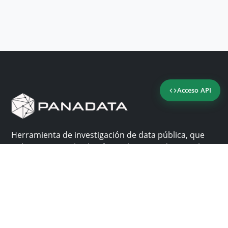
Acceso API
Herramienta de investigación de data pública, que
reúne en una sola plataforma los sitios de consulta
más importantes de Panamá.
Nosotros
Ayuda
¿Por qué Panadata?
Contacto
Funcionalidades
Centro de ayuda