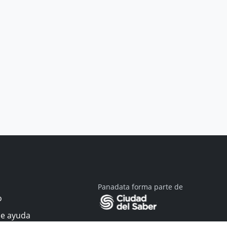
Panadata forma parte de
o
de ayuda