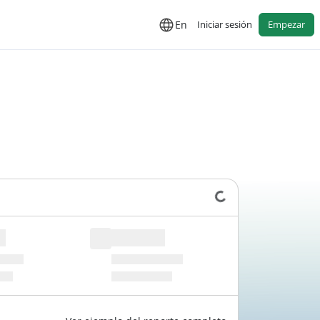
En
Iniciar sesión
Empezar
Cargando datos...