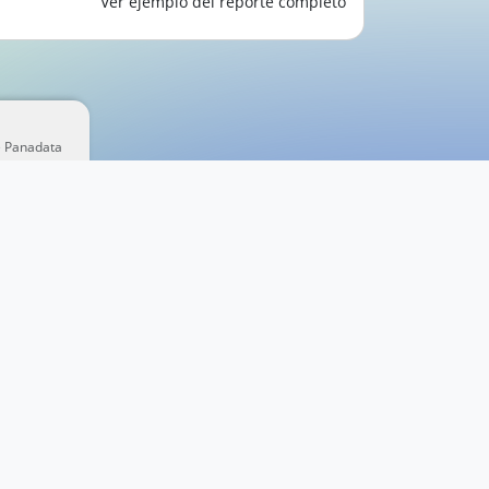
Ver ejemplo del reporte completo
e Panadata