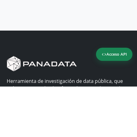
Acceso API
Herramienta de investigación de data pública, que
reúne en una sola plataforma los sitios de consulta
más importantes de Panamá.
Nosotros
Ayuda
¿Por qué Panadata?
Contacto
Funcionalidades
Centro de ayuda